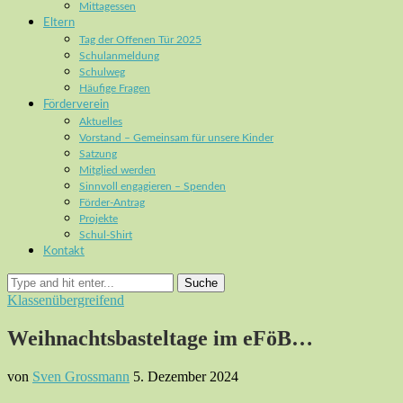
Mittagessen
Eltern
Tag der Offenen Tür 2025
Schulanmeldung
Schulweg
Häufige Fragen
Förderverein
Aktuelles
Vorstand – Gemeinsam für unsere Kinder
Satzung
Mitglied werden
Sinnvoll engagieren – Spenden
Förder-Antrag
Projekte
Schul-Shirt
Kontakt
Suche
Klassenübergreifend
Weihnachtsbasteltage im eFöB…
von
Sven Grossmann
5. Dezember 2024