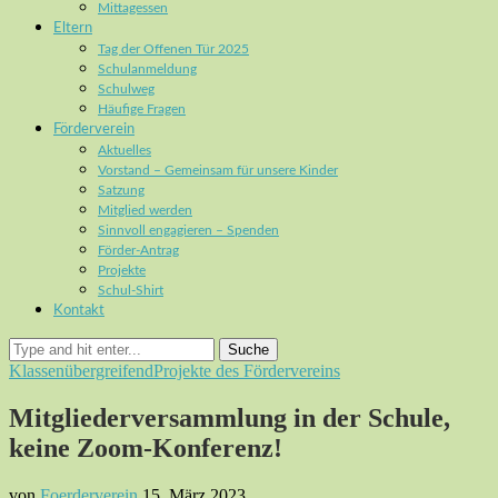
Mittagessen
Eltern
Tag der Offenen Tür 2025
Schulanmeldung
Schulweg
Häufige Fragen
Förderverein
Aktuelles
Vorstand – Gemeinsam für unsere Kinder
Satzung
Mitglied werden
Sinnvoll engagieren – Spenden
Förder-Antrag
Projekte
Schul-Shirt
Kontakt
Suche
Klassenübergreifend
Projekte des Fördervereins
Mitgliederversammlung in der Schule,
keine Zoom-Konferenz!
von
Foerderverein
15. März 2023