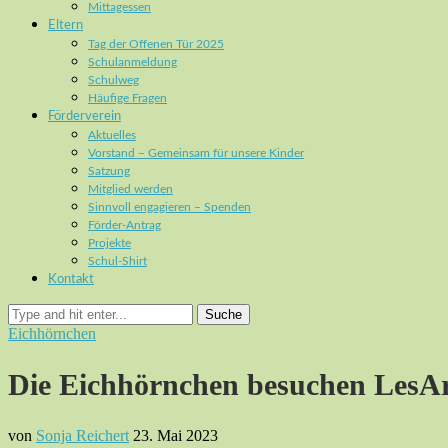
Mittagessen
Eltern
Tag der Offenen Tür 2025
Schulanmeldung
Schulweg
Häufige Fragen
Förderverein
Aktuelles
Vorstand – Gemeinsam für unsere Kinder
Satzung
Mitglied werden
Sinnvoll engagieren – Spenden
Förder-Antrag
Projekte
Schul-Shirt
Kontakt
Suche
Eichhörnchen
Die Eichhörnchen besuchen LesA
von
Sonja Reichert
23. Mai 2023