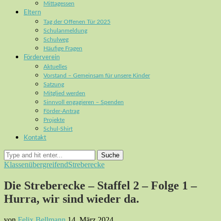
Mittagessen
Eltern
Tag der Offenen Tür 2025
Schulanmeldung
Schulweg
Häufige Fragen
Förderverein
Aktuelles
Vorstand – Gemeinsam für unsere Kinder
Satzung
Mitglied werden
Sinnvoll engagieren – Spenden
Förder-Antrag
Projekte
Schul-Shirt
Kontakt
Suche
Klassenübergreifend
Streberecke
Die Streberecke – Staffel 2 – Folge 1 –
Hurra, wir sind wieder da.
von
Felix Bellmann
14. März 2024