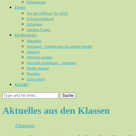
Mittagessen
Eltern
Tag der Offenen Tür 2025
Schulanmeldung
Schulweg
Häufige Fragen
Förderverein
Aktuelles
Vorstand – Gemeinsam für unsere Kinder
Satzung
Mitglied werden
Sinnvoll engagieren – Spenden
Förder-Antrag
Projekte
Schul-Shirt
Kontakt
Suche
Aktuelles aus den Klassen
Albatrosse