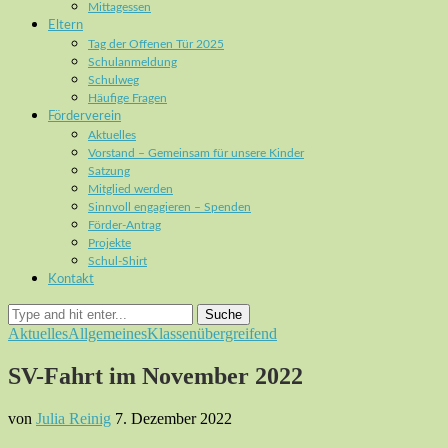
Mittagessen
Eltern
Tag der Offenen Tür 2025
Schulanmeldung
Schulweg
Häufige Fragen
Förderverein
Aktuelles
Vorstand – Gemeinsam für unsere Kinder
Satzung
Mitglied werden
Sinnvoll engagieren – Spenden
Förder-Antrag
Projekte
Schul-Shirt
Kontakt
Suche
Aktuelles
Allgemeines
Klassenübergreifend
SV-Fahrt im November 2022
von
Julia Reinig
7. Dezember 2022