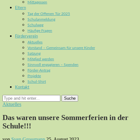
Mittagessen
Eltern
Tag der Offenen Tür 2025
Schulanmeldung
Schulweg
Häufige Fragen
Förderverein
Aktuelles
Vorstand – Gemeinsam für unsere Kinder
Satzung
Mitglied werden
Sinnvoll engagieren – Spenden
Förder-Antrag
Projekte
Schul-Shirt
Kontakt
Suche
Aktuelles
Das waren unsere Sommerferien in der
Schule!!!
von
Sven Grossmann
25. August 2023