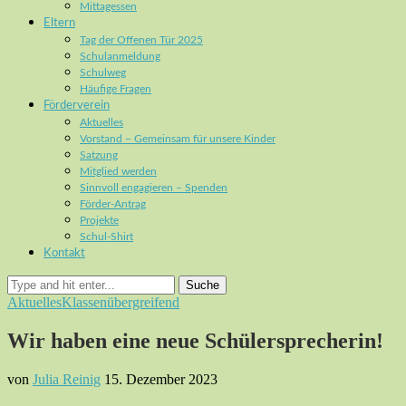
Mittagessen
Eltern
Tag der Offenen Tür 2025
Schulanmeldung
Schulweg
Häufige Fragen
Förderverein
Aktuelles
Vorstand – Gemeinsam für unsere Kinder
Satzung
Mitglied werden
Sinnvoll engagieren – Spenden
Förder-Antrag
Projekte
Schul-Shirt
Kontakt
Suche
Aktuelles
Klassenübergreifend
Wir haben eine neue Schülersprecherin!
von
Julia Reinig
15. Dezember 2023