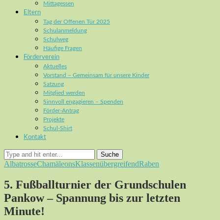
Mittagessen
Eltern
Tag der Offenen Tür 2025
Schulanmeldung
Schulweg
Häufige Fragen
Förderverein
Aktuelles
Vorstand – Gemeinsam für unsere Kinder
Satzung
Mitglied werden
Sinnvoll engagieren – Spenden
Förder-Antrag
Projekte
Schul-Shirt
Kontakt
Suche
Albatrosse
Chamäleons
Klassenübergreifend
Raben
5. Fußballturnier der Grundschulen
Pankow – Spannung bis zur letzten
Minute!